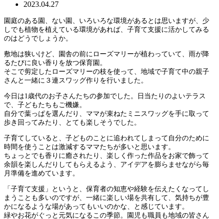
2023.04.27
園庭のある園、ない園、いろいろな環境があるとは思いますが、少
しでも植物を植えている環境があれば、子育て支援に活かしてみる
のはどうでしょうか。
敷地は狭いけど、園舎の前にローズマリーが植わっていて、雨が降
るたびに良い香りを放つ保育園。
そこで剪定したローズマリーの枝を使って、地域で子育て中の親子
さんと一緒に３連スワッグ作りを行いました。
今日は1歳代のお子さんたちの参加でした。日当たりのよいテラス
で、子どもたちもご機嫌。
自分で葉っぱを選んだり、ママが束ねたミニスワッグを手に取って
歩き回ってみたり、とても楽しそうでした。
子育てしていると、子どものことに追われてしまって自分のために
時間を使うことは激減するママたちが多いと思います。
ちょっとでも香りに癒されたり、楽しく作った作品をお家で飾って
余韻を楽しんだりしてもらえるよう、アイデアを膨らませながら毎
月準備を進めています。
「子育て支援」というと、保育者の知恵や経験を伝えたくなってし
まうことも多いのですが、一緒に楽しい場を共有して、気持ちが豊
かになるような場があってもいいのかな、と感じています。
緑やお花がぐっと元気になるこの季節。園児も職員も地域の皆さん