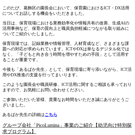
このたび、葛飾区の園長会において、保育園におけるICT・DX活用
についてお話しする機会をいただきました。
当日は、保育現場における業務効率化や情報共有の改善、生成AIの
活用事例など、保育の質向上と職員負担軽減につながる取り組みに
ついてご紹介いたしました。
保育現場では、記録業務や情報管理、人材育成など、さまざまな課
題への対応が求められています。ICTやDXは単なるデジタル化では
なく、「子どもと向き合う時間を増やすための手段」として活用す
ることが重要です。
今後も「あるぱか先生」として、保育現場に寄り添いながら、ICT活
用やDX推進の支援を行ってまいります。
このような園長会や職員研修、ICT活用に関するご相談も承っており
ますので、お気軽にお問い合わせください。
ご参加いただいた皆様、貴重なお時間をいただき誠にありがとうご
ざいました。
あるぱか先生の詳細は
こちら
グループ会社「PicoLumina」事業のご紹介【幼児向け特別探
求プログラム】