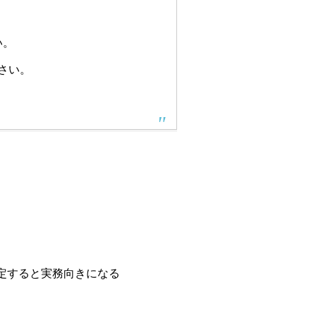
い。
さい。
定すると実務向きになる